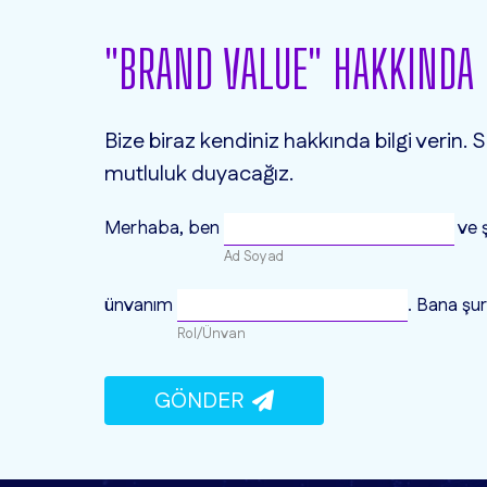
"BRAND VALUE" HAKKINDA
Bize biraz kendiniz hakkında bilgi verin
mutluluk duyacağız.
Merhaba, ben
ve 
Ad Soyad
ünvanım
. Bana şur
Rol/Ünvan
GÖNDER