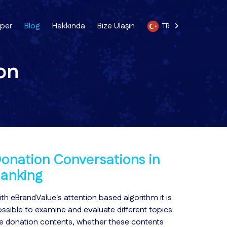
per
Blog
Hakkında
Bize Ulaşın
TR
on
onation Conversations in
anking
th eBrandValue's attention based algorithm it is
ssible to examine and evaluate different topics
ke donation contents, whether these contents