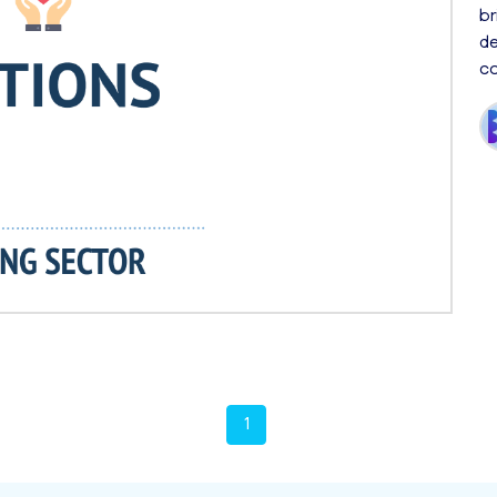
br
de
co
1