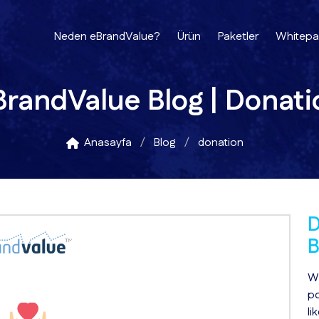
Neden eBrandValue?
Ürün
Paketler
Whitepa
BrandValue Blog | Donati
Anasayfa
Blog
donation
D
B
Wi
po
li